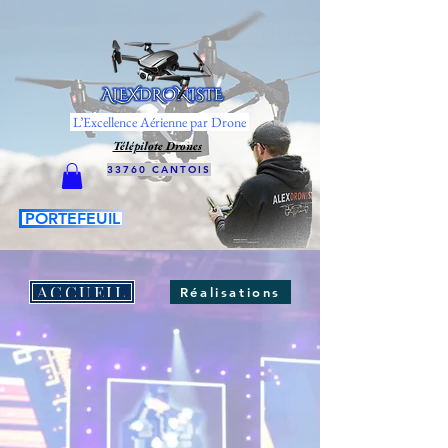
L’Excellence Aérienne par Drone
Télépilote Drones
33760 CANTOIS
PORTEFEUIL
ACCUEIL
Réalisations